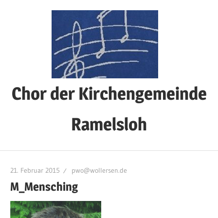
Zum
Inhalt
springen
Chor der Kirchengemeinde
Ramelsloh
21. Februar 2015
pwo@wollersen.de
M_Mensching