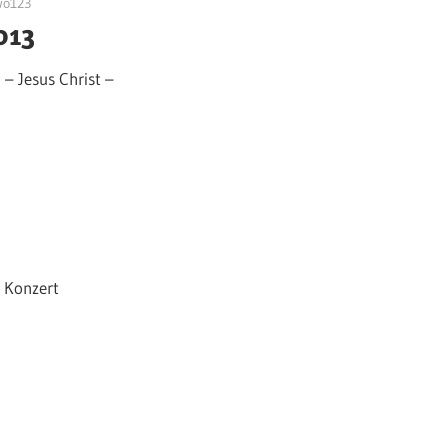
o123
013
 – Jesus Christ –
 Konzert