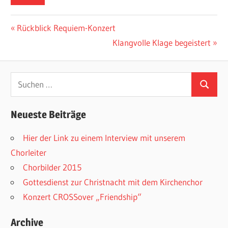
Beitrags-
Vorheriger
Rückblick Requiem-Konzert
Beitrag:
Nächster
Klangvolle Klage begeistert
Navigation
Beitrag:
Neueste Beiträge
Hier der Link zu einem Interview mit unserem
Chorleiter
Chorbilder 2015
Gottesdienst zur Christnacht mit dem Kirchenchor
Konzert CROSSover „Friendship“
Archive