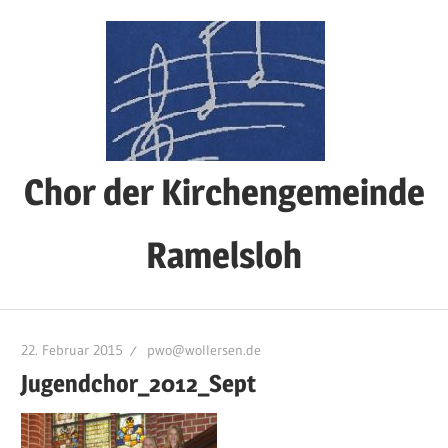
Zum
Inhalt
springen
Chor der Kirchengemeinde
Ramelsloh
22. Februar 2015
pwo@wollersen.de
Jugendchor_2012_Sept