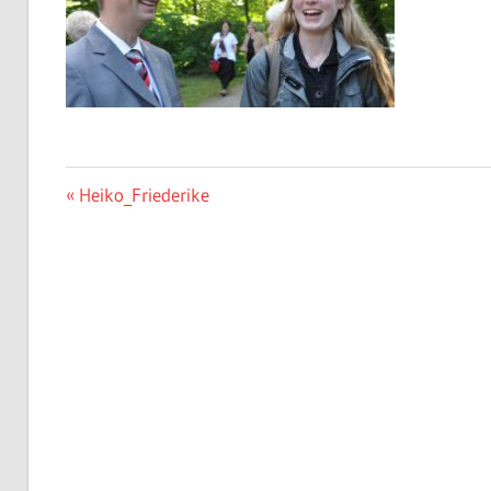
Beitrags-
Vorheriger
Heiko_Friederike
Beitrag:
Navigation