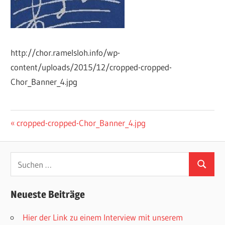
http://chor.ramelsloh.info/wp-
content/uploads/2015/12/cropped-cropped-
Chor_Banner_4.jpg
Beitrags-
Vorheriger
cropped-cropped-Chor_Banner_4.jpg
Beitrag:
Navigation
Neueste Beiträge
Hier der Link zu einem Interview mit unserem